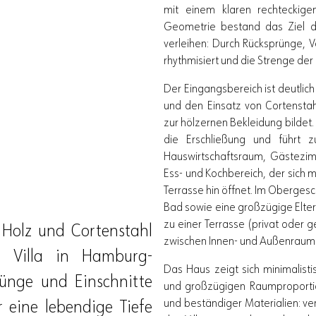
mit einem klaren rechteckige
Geometrie bestand das Ziel d
verleihen: Durch Rücksprünge, 
rhythmisiert und die Strenge de
Der Eingangsbereich ist deutlic
und den Einsatz von Cortensta
zur hölzernen Bekleidung bildet.
die Erschließung und führt 
Hauswirtschaftsraum, Gästezim
Ess- und Kochbereich, der sich 
Terrasse hin öffnet. Im Oberge
Bad sowie eine großzügige Elter
zu einer Terrasse (privat oder
 Holz und Cortenstahl
zwischen Innen- und Außenraum
e Villa in Hamburg-
Das Haus zeigt sich minimalisti
ünge und Einschnitte
und großzügigen Raumproportio
und beständiger Materialien: ve
r eine lebendige Tiefe