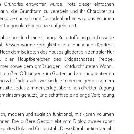
n Grundriss entworfen wurde. Trotz dieser einfachen
arin, die Grundform zu veredeln und ihr Charakter zu
Versätze und schräge Fassadenflächen wird das Volumen
r orthogonalen Baugrenze aufgelockert.
h ablesbar durch eine schräge Rückstaffelung der Fassade
hl, dessen warme Farbigkeit einen spannenden Kontrast
 Nach dem Betreten des Hauses gliedert ein zentraler Flur
zu allen Hauptbereichen des Erdgeschosses: Treppe,
mer sowie dem großzügigen, lichtdurchfluteten Wohn-,
mit großen Öffnungen zum Garten und zur südorientierten
schoss befinden sich zwei Kinderzimmer mit gemeinsamem
nsuite. Jedes Zimmer verfügt über einen direkten Zugang
 gemeinsam genutzt) und schafft so eine enge Verbindung
.
sch, modern und zugleich funktional, mit klaren Volumen
nen. Die äußere Gestalt lebt vom Dialog zweier roher
rkohltes Holz und Cortenstahl. Diese Kombination verleiht