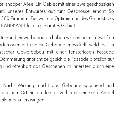
ilshooper Allee. Ein Gebiet mit einer zweigeschossigen
nk unseres Entwurfes auf fünf Geschosse erhöht. So
t 300 Zimmern. Ziel war die Optimierung des Grundstücks
STRAHL-KRAFT für ein gesamtes Gebiet.
trie-und Gewerbebauten haben wir uns beim Entwurf an
n orientiert und ein Gebäude entwickelt, welches sich
istischer Gewerbebau mit einer fensterlosen Fassade
Dämmerung anbricht zeigt sich die Fassade plötzlich auf
sig und offenbart das Geschehen im innersten durch eine
nd Nacht Wirkung macht das Gebäude spannend und
 an einem Ort ein, an dem es vorher nur eine rote Ampel
weildauer zu erzwingen.