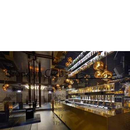
Brooklyn Club.
Brooklyn Club.
Projektart:
Direktauftrag
Lage:
Hamburg, DE
Planung:
LPH 1-9
Status:
Realisiert
Jahr:
2017
Fläche
175m²